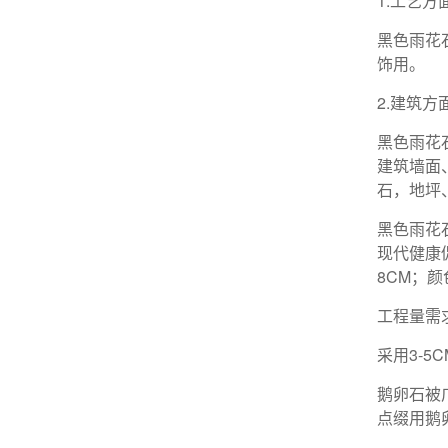
1.工艺方
黑色雨花
饰用。
2.建筑方
黑色雨花
建筑墙面
石，地坪
黑色雨花
现代健康
8CM；
工程量需求
采用3-5
鹅卵石被
点缀用鹅