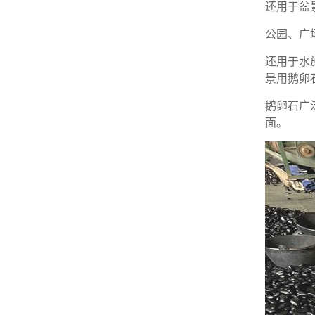
还用于盆
公园、广
还用于水
景用鹅卵
鹅卵石广
面。