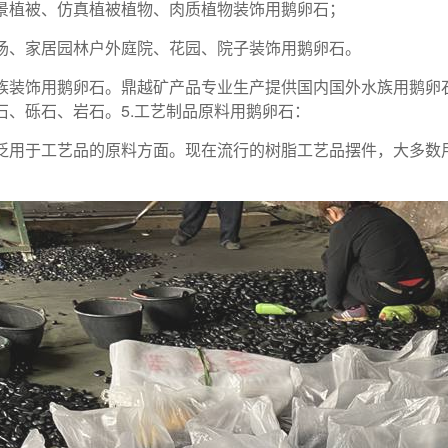
景植被、仿真植被植物、肉质植物装饰用鹅卵石；
场、家居园林户外庭院、花园、院子装饰用鹅卵石。
族装饰用鹅卵石。鼎越矿产品专业生产提供国内国外水族用鹅卵
石、砾石、岩石。5.工艺制品原料用鹅卵石：
泛用于工艺品的原料方面。现在流行的树脂工艺品摆件，大多数