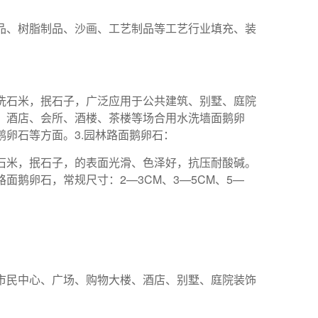
品、树脂制品、沙画、工艺制品等工艺行业填充、装
洗石米，抿石子，广泛应用于公共建筑、别墅、庭院
、酒店、会所、酒楼、茶楼等场合用水洗墙面鹅卵
卵石等方面。3.园林路面鹅卵石：
石米，抿石子，的表面光滑、色泽好，抗压耐酸碱。
鹅卵石，常规尺寸：2—3CM、3—5CM、5—
市民中心、广场、购物大楼、酒店、别墅、庭院装饰