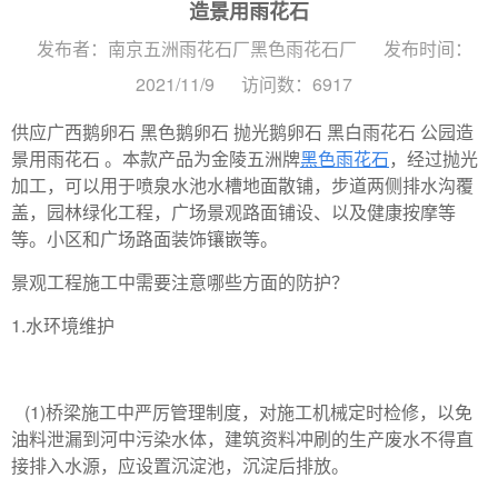
造景用雨花石
发布者：南京五洲雨花石厂黑色雨花石厂
发布时间：
2021/11/9
访问数：6917
供应广西鹅卵石 黑色鹅卵石 抛光鹅卵石 黑白雨花石 公园造
景用雨花石 。本款产品为金陵五洲牌
黑色雨花石
，经过抛光
加工，可以用于喷泉水池水槽地面散铺，步道两侧排水沟覆
盖，园林绿化工程，广场景观路面铺设、以及健康按摩等
等。小区和广场路面装饰镶嵌等。
景观工程施工中需要注意哪些方面的防护？
1.水环境维护
(1)桥梁施工中严厉管理制度，对施工机械定时检修，以免
油料泄漏到河中污染水体，建筑资料冲刷的生产废水不得直
接排入水源，应设置沉淀池，沉淀后排放。