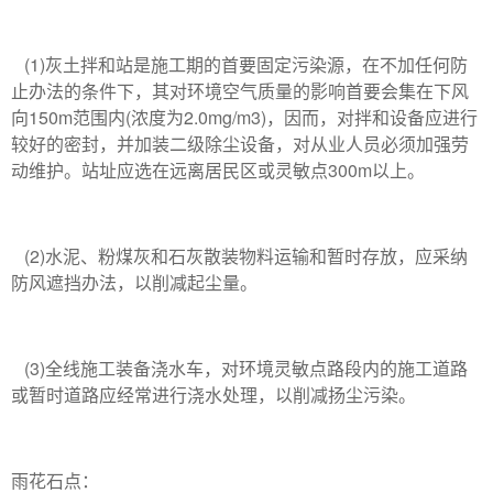
(1)灰土拌和站是施工期的首要固定污染源，在不加任何防
止办法的条件下，其对环境空气质量的影响首要会集在下风
向150m范围内(浓度为2.0mg/m3)，因而，对拌和设备应进行
较好的密封，并加装二级除尘设备，对从业人员必须加强劳
动维护。站址应选在远离居民区或灵敏点300m以上。
(2)水泥、粉煤灰和石灰散装物料运输和暂时存放，应采纳
防风遮挡办法，以削减起尘量。
(3)全线施工装备浇水车，对环境灵敏点路段内的施工道路
或暂时道路应经常进行浇水处理，以削减扬尘污染。
雨花石点：