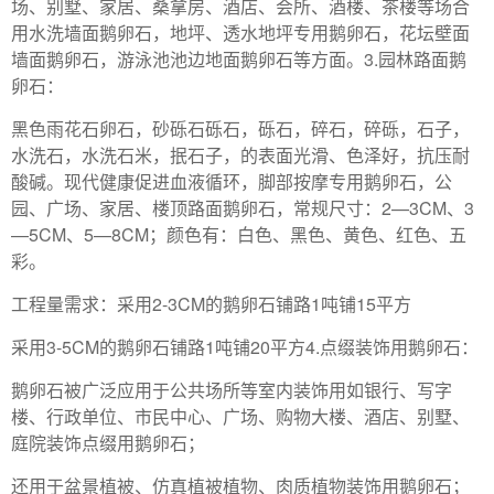
场、别墅、家居、桑拿房、酒店、会所、酒楼、茶楼等场合
用水洗墙面鹅卵石，地坪、透水地坪专用鹅卵石，花坛壁面
墙面鹅卵石，游泳池池边地面鹅卵石等方面。3.园林路面鹅
卵石：
黑色雨花石卵石，砂砾石砾石，砾石，碎石，碎砾，石子，
水洗石，水洗石米，抿石子，的表面光滑、色泽好，抗压耐
酸碱。现代健康促进血液循环，脚部按摩专用鹅卵石，公
园、广场、家居、楼顶路面鹅卵石，常规尺寸：2—3CM、3
—5CM、5—8CM；颜色有：白色、黑色、黄色、红色、五
彩。
工程量需求：采用2-3CM的鹅卵石铺路1吨铺15平方
采用3-5CM的鹅卵石铺路1吨铺20平方4.点缀装饰用鹅卵石：
鹅卵石被广泛应用于公共场所等室内装饰用如银行、写字
楼、行政单位、市民中心、广场、购物大楼、酒店、别墅、
庭院装饰点缀用鹅卵石；
还用于盆景植被、仿真植被植物、肉质植物装饰用鹅卵石；